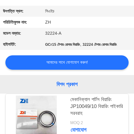
নিয়ন্ত্রণ
উৎপত্তি স্থল:
সিএইচ
যোগাযোগ
পরিচিতিমুলক নাম:
ZH
করুন
মডেল নম্বার:
32224-A
হাইলাইট:
,
GCr15 টেপার রোলার বিয়ারিং
32224 টেপার রোলার বিয়ারিং
খবর
আমাদের সাথে যোগাযোগ করুন!
উদ্ধৃতির
জন্য
বিশদ প্রকাশ
আবেদন
মেকানিক্যাল পার্টস বিয়ারিং
JP10049/10 বিয়ারিং পাইকারি
VR
সরবরাহ
SHOW
MOQ:2
যোগাযোগ