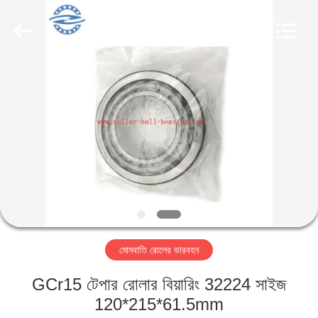
ZhongHong
bearing
Co.,
LTD..
All
Rights
Reserved.
বাড়ি
পণ্য
আমাদের
সম্পর্কে
কারখানা
মোমবাতি রোলের ভারবহন
ভ্রমণ
GCr15 টেপার রোলার বিয়ারিং 32224 সাইজ
মান
120*215*61.5mm