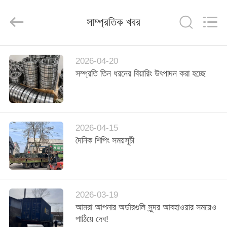
ZhongHong
bearing
Co.,
সাম্প্রতিক খবর
LTD..
All
Rights
Reserved.
বাড়ি
2026-04-20
সম্প্রতি তিন ধরনের বিয়ারিং উৎপাদন করা হচ্ছে
পণ্য
আমাদের
2026-04-15
সম্পর্কে
দৈনিক শিপিং সময়সূচী
কারখানা
ভ্রমণ
2026-03-19
আমরা আপনার অর্ডারগুলি সুন্দর আবহাওয়ার সময়েও
মান
পাঠিয়ে দেব!