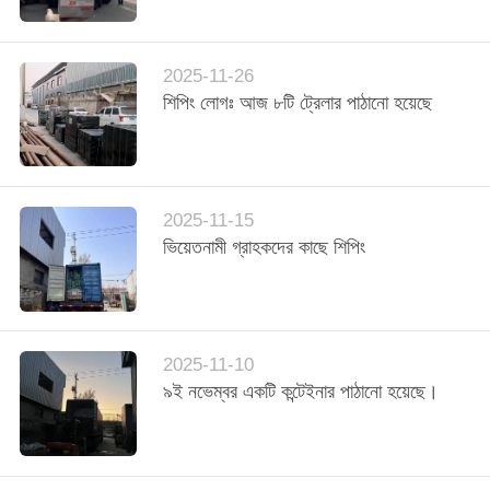
নিয়ন্ত্রণ
2025-11-26
যোগাযোগ
শিপিং লোগঃ আজ ৮টি ট্রেলার পাঠানো হয়েছে
করুন
খবর
2025-11-15
ভিয়েতনামী গ্রাহকদের কাছে শিপিং
উদ্ধৃতির
জন্য
আবেদন
2025-11-10
৯ই নভেম্বর একটি কন্টেইনার পাঠানো হয়েছে।
VR
SHOW