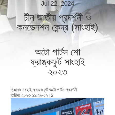
নিয়ন্ত্রণ
Jul 22, 2024
চীন জাতীয় প্রদর্শনী ও
যোগাযোগ
কনভেনশন কেন্দ্র (সাংহাই)
করুন
খবর
অটো পার্টস শো
ফ্রাঙ্কফুর্ট সাংহাই
উদ্ধৃতির
২০২৩
জন্য
আবেদন
ঠিকানাঃ সাংহাই ফ্রাঙ্কফুর্ট অটো পার্টস প্রদর্শনী
VR
তারিখঃ ২০২৩ ১১.২৯-১২।2
SHOW