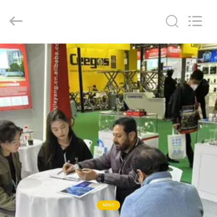
ZhongHong
bearing
Co.,
LTD..
All
Rights
Reserved.
বাড়ি
পণ্য
আমাদের
সম্পর্কে
কারখানা
ভ্রমণ
মান
NEWS